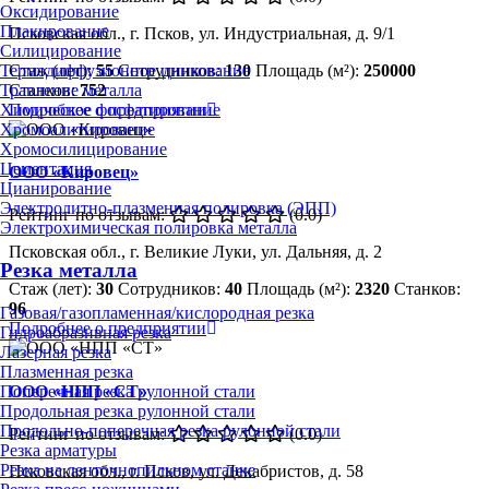
Оксидирование
Плакирование
Псковская обл., г. Псков, ул. Индустриальная, д. 9/1
Силицирование
Стаж (лет):
55
Сотрудников:
130
Площадь (м²):
250000
Термодиффузионное цинкование
Станков:
752
Травление металла
Подробнее о предприятии
Химическое фосфатирование
Хромоалитирование
Хромосилицирование
Цементация
ООО «Кировец»
Цианирование
Электролитно-плазменная полировка (ЭПП)
Рейтинг по отзывам:
(0.0)
Электрохимическая полировка металла
Псковская обл., г. Великие Луки, ул. Дальняя, д. 2
Резка металла
Стаж (лет):
30
Сотрудников:
40
Площадь (м²):
2320
Станков:
96
Газовая/газопламенная/кислородная резка
Подробнее о предприятии
Гидроабразивная резка
Лазерная резка
Плазменная резка
ООО «НПП «СТ»
Поперечная резка рулонной стали
Продольная резка рулонной стали
Продольно-поперечная резка рулонной стали
Рейтинг по отзывам:
(0.0)
Резка арматуры
Резка на ленточнопильном станке
Псковская обл., г. Псков, ул. Декабристов, д. 58