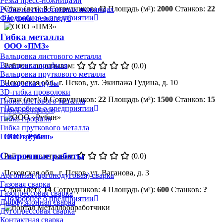
Резка пресс-ножницами
Стаж (лет):
8
Сотрудников:
42
Площадь (м²):
2000
Станков:
22
Рубка на гильотинных ножницах
Подробнее о предприятии
Фигурная резка труб
Гибка металла
ООО «ПМЗ»
Вальцовка листового металла
Вальцовка профиля
Рейтинг по отзывам:
(0.0)
Вальцовка пруткового металла
Псковская обл., г. Псков, ул. Экипажа Гудина, д. 10
Вальцовка трубы
3D-гибка проволоки
Стаж (лет):
9
Сотрудников:
22
Площадь (м²):
1500
Станков:
15
Гибка листового металла
Подробнее о предприятии
Гибка на прессе
Гибка профиля
Гибка пруткового металла
ООО «Рубин»
Гибка трубы
Сварочные работы
Рейтинг по отзывам:
(0.0)
Псковская обл., г. Псков, ул. Ваганова, д. 3
Аргонная (аргонодуговая) сварка
Газовая сварка
Стаж (лет):
14
Сотрудников:
4
Площадь (м²):
600
Станков:
?
Газопрессовая сварка
Подробнее о предприятии
Диффузионная сварка
Дугопрессовая сварка
Контактная сварка