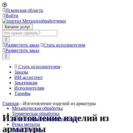
Псковская область
Войти
Каталог услуг
Разместить заказ
Стать исполнителем
Разместить заказ
Стать исполнителем
Заказы
ИИ-ассистент
Заказчикам
Исполнителям
Тарифы
Главная
—
Изготовление изделий из арматуры
Механическая обработка
Термическая обработка
Изготовление изделий из
Химико-термическая обработка
Резка металла
арматуры
Гибка металла