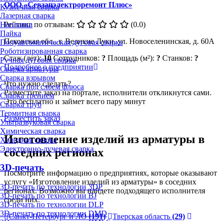
ООО «Севзапэлектроремонт Плюс»
Кузнечная сварка
Лазерная сварка
Рейтинг по отзывам:
(0.0)
Наплавка
Пайка
Псковская обл., г. Великие Луки, ул. Новоселенинская, д. 60А
Полуавтоматическая дуговая сварка
Роботизированная сварка
Стаж (лет):
10
Сотрудников:
?
Площадь (м²):
?
Станков:
?
Ручная дуговая сварка
Подробнее о предприятии
Сварка арматуры
Сварка взрывом
Что нужно сделать?
Сварка под слоем флюса
Разместите заказ на портале, исполнители откликнутся сами.
Сварка трением
Это бесплатно и займет всего пару минут
Сварка труб
Термитная сварка
Разместить заказ
Ультразвуковая сварка
Химическая сварка
Изготовление изделий из арматуры в
Холодная сварка
Электронно-лучевая сварка
соседних регионах
3D-печать
Посмотрите информацию о предприятиях, которые оказывают
услугу «Изготовление изделий из арматуры» в соседних
3D-печать по технологии 3DP
регионах. Возможно вы найдете подходящего исполнителя
3D-печать по технологии BJ
среди них.
3D-печать по технологии DLP
3D-печать по технологии DMD
Санкт-Петербург и ЛО
(191)
Тверская область
(29)