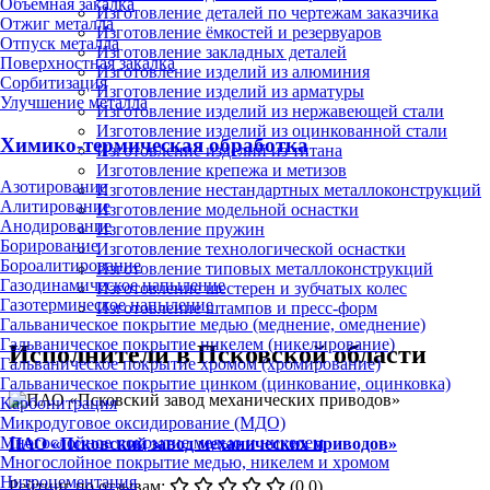
Объёмная закалка
Изготовление деталей по чертежам заказчика
Отжиг металла
Изготовление ёмкостей и резервуаров
Отпуск металла
Изготовление закладных деталей
Поверхностная закалка
Изготовление изделий из алюминия
Сорбитизация
Изготовление изделий из арматуры
Улучшение металла
Изготовление изделий из нержавеющей стали
Изготовление изделий из оцинкованной стали
Химико-термическая обработка
Изготовление изделий из титана
Изготовление крепежа и метизов
Азотирование
Изготовление нестандартных металлоконструкций
Алитирование
Изготовление модельной оснастки
Анодирование
Изготовление пружин
Борирование
Изготовление технологической оснастки
Бороалитирование
Изготовление типовых металлоконструкций
Газодинамическое напыление
Изготовление шестерен и зубчатых колес
Газотермическое напыление
Изготовление штампов и пресс-форм
Гальваническое покрытие медью (меднение, омеднение)
Гальваническое покрытие никелем (никелирование)
Исполнители в Псковской области
Гальваническое покрытие хромом (хромирование)
Гальваническое покрытие цинком (цинкование, оцинковка)
Карбонитрация
Микродуговое оксидирование (МДО)
Многослойное покрытие медью и никелем
ПАО «Псковский завод механических приводов»
Многослойное покрытие медью, никелем и хромом
Нитроцементация
Рейтинг по отзывам:
(0.0)