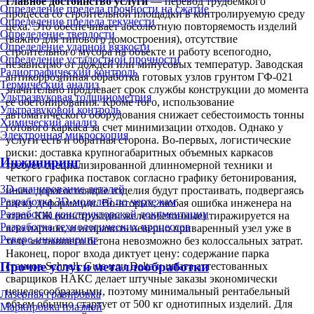
Главное достоинство услуги
— перевод трудоемкого
Определение предела прочности на сжатие
процесса со строительной площадки в контролируемую среду
Определение предела текучести
цеха. Это обеспечивает абсолютную повторяемость изделий
Определение твердости
(важно для типового домостроения), отсутствие
Определение ударной вязкости
строительного мусора на объекте и работу всепогодно,
Определение усталостной прочности
независимо от дождей или минусовых температур. Заводская
Радиографический контроль
антикоррозийная обработка готовых узлов грунтом ГФ-021
Термический анализ
значительно продлевает срок службы конструкции до момента
Ультразвуковая толщинометрия
ее обетонирования. Кроме того, использование
Ультразвуковой контроль
автоматического оборудования снижает себестоимость тонны
Химический анализ
готового каркаса за счет минимизации отходов. Однако у
Электронная микроскопия
услуги есть и обратная сторона. Во-первых, логистические
риски: доставка крупногабаритных объемных каркасов
Инжиниринг
требует специализированной длинномерной техники и
четкого графика поставок согласно графику бетонирования,
3D-сканирование деталей
иначе дорогостоящие изделия будут простаивать, подвергаясь
Разработка 3D-моделей по чертежам
риску деформации. Во-вторых, любая ошибка инженера на
Разработка конструкторской документации
этапе КЖ (конструкции железобетонные) тиражируется на
Разработка технологических процессов
всю партию, и исправить неверно приваренный узел уже в
Реверс-инжиниринг
теле застывшего бетона невозможно без колоссальных затрат.
Наконец, порог входа диктует цену: содержание парка
Прочие услуги металлообработки
станков Schnell, Gute или Delta и штата аттестованных
сварщиков НАКС делает штучные заказы экономически
нецелесообразными, поэтому минимальный рентабельный
Лазерная гравировка
объем обычно стартует от 500 кг однотипных изделий. Для
Маркировка плазмой