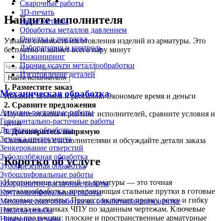
Сварочные работы
3D-печать
Найдите исполнителя
Литьё металла
Обработка металлов давлением
Очистка и покраска
Узнайте стоимость изготовления изделий из арматуры. Это
Лаборатория и контроль
бесплатно и займет всего пару минут
Инжиниринг
Прочие услуги металлообработки
Изготовление деталей
Найти исполнителя
1.
Разместите заказ
Механическая обработка
Никаких звонков и рассылок. Экономьте время и деньги
2.
Сравните предложения
Алмазно-расточные работы
Изучите отзывы и рейтинг исполнителей, сравните условия и
Горизонтально-расточные работы
цены
Долбёжная обработка
3.
Договоритесь напрямую
Заточка инструмента
Связывайтесь с исполнителями и обсуждайте детали заказа
Зенкерование отверстий
Зубодолбёжная обработка
Коротко об услуге
Зубофрезерная обработка
Зубошлифовальные работы
Изготовление изделий из арматуры — это точная
Координатно-расточные работы
металлообработка, превращающая стальные прутки в готовые
Круглошлифовальные работы
силовые элементы. Процесс включает правку, резку и гибку
Механическая обработка на обрабатывающем центре
металла на станках ЧПУ по заданным чертежам. Ключевые
Накатка резьбы
виды продукции: плоские и пространственные арматурные
Нарезание резьбы