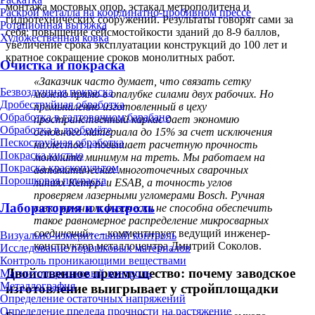
монтажа мостовых опор, эстакад метрополитена и
Раскрой металла на координатно-пробивном прессе
гидротехнических сооружений. Результаты говорят сами за
Ротационная вытяжка
себя: повышение сейсмостойкости зданий до 8-9 баллов,
Художественная ковка
увеличение срока эксплуатации конструкций до 100 лет и
кратное сокращение сроков монолитных работ.
Очистка и покраска
«Заказчик часто думает, что связать сетку
Безвоздушная покраска
можно прямо в опалубке силами двух рабочих. Но
Дробеструйная обработка
промышленно изготовленный в цеху
Обработка в галтовочном барабане
пространственный каркас дает экономию
Обработка в дробемёте
основного материала до 15% за счет исключения
Пескоструйная обработка
нахлестов и повышает расчетную прочность
Покраска кистью
монолита минимум на треть. Мы работаем на
Покраска краскопультом
автоматических многоточечных сварочных
Порошковая покраска
линиях Kemppi и ESAB, а точность углов
проверяем лазерными угломерами Bosch. Ручная
Лаборатория и контроль
вязка крючком физически не способна обеспечить
такое равномерное распределение микросварных
соединений».
– комментирует ведущий инженер-
Визуально-измерительный контроль
конструктор металлоцентра Дмитрий Соколов.
Исследование порошковых материалов
Контроль проникающими веществами
Двойственное преимущество: почему заводское
Магнитопорошковый контроль
Металлография
изготовление выигрывает у стройплощадки
Определение остаточных напряжений
Определение предела прочности на растяжение