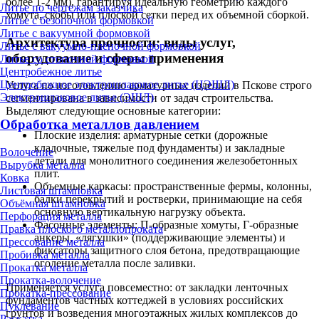
более 1-2 мм), гарантируя идеальную геометрию каждого
Литье по чертежам заказчика
хомута, скобы или плоской сетки перед их объемной сборкой.
Литье с безопочной формовкой
Литье с вакуумной формовкой
Архитектура прочности: виды услуг,
Литье с вакуумно-плёночной формовкой
оборудование и сферы применения
Литье со стопочной формовкой
Центробежное литье
Центробежное электрошлаковое литье (ЦЭШЛ)
Услуга по изготовлению арматурных изделий в Пскове строго
Электрошлаковое литье (ЭШЛ)
сегментирована в зависимости от задач строительства.
Выделяют следующие основные категории:
Обработка металлов давлением
Плоские изделия: арматурные сетки (дорожные
кладочные, тяжелые под фундаменты) и закладные
Волочение
детали для монолитного соединения железобетонных
Вырубка металла
плит.
Ковка
Объемные каркасы: пространственные фермы, колонны,
Листовая штамповка
балки перекрытий и ростверки, принимающие на себя
Объёмная штамповка
основную вертикальную нагрузку объекта.
Перфорация металла
Фасонные элементы: П-образные хомуты, Г-образные
Правка плоского металлопроката
анкеры, «лягушки» (поддерживающие элементы) и
Прессование металла
фиксаторы защитного слоя бетона, предотвращающие
Пробивка металла
оголение металла после заливки.
Прокатка металла
Прокатка-волочение
Применяется услуга повсеместно: от закладки ленточных
Прокатка-прессование
фундаментов частных коттеджей в условиях российских
Пуклевание
грунтов и возведения многоэтажных жилых комплексов до
Раскатка