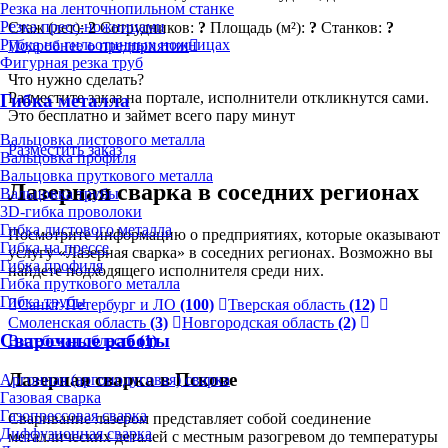
Резка на ленточнопильном станке
Резка пресс-ножницами
Стаж (лет):
2
Сотрудников:
?
Площадь (м²):
?
Станков:
?
Рубка на гильотинных ножницах
Подробнее о предприятии
Фигурная резка труб
Что нужно сделать?
Разместите заказ на портале, исполнители откликнутся сами.
Гибка металла
Это бесплатно и займет всего пару минут
Вальцовка листового металла
Разместить заказ
Вальцовка профиля
Вальцовка пруткового металла
Лазерная сварка в соседних регионах
Вальцовка трубы
3D-гибка проволоки
Гибка листового металла
Посмотрите информацию о предприятиях, которые оказывают
Гибка на прессе
услугу «Лазерная сварка» в соседних регионах. Возможно вы
Гибка профиля
найдете подходящего исполнителя среди них.
Гибка пруткового металла
Гибка трубы
Санкт-Петербург и ЛО
(100)
Тверская область
(12)
Смоленская область
(3)
Новгородская область
(2)
Сварочные работы
Витебская область
(1)
Лазерная сварка в Пскове
Аргонная (аргонодуговая) сварка
Газовая сварка
Газопрессовая сварка
Сваривание лазером представляет собой соединение
Диффузионная сварка
металлических деталей с местным разогревом до температуры