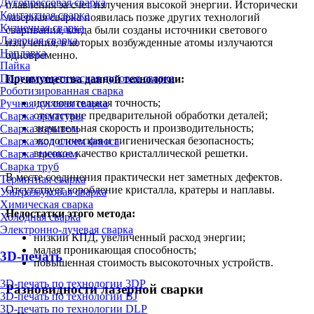
Дугопрессовая сварка
плавления за счет излучения высокой энергии. Исторически
Контактная сварка
лазерная сварка появилась позже других технологий
Кузнечная сварка
сваривания, когда были созданы источники светового
Лазерная сварка
излучения, в которых возбужденные атомы излучаются
Наплавка
одновременно.
Пайка
Полуавтоматическая дуговая сварка
Преимущества данной технологии:
Роботизированная сварка
исключительная точность;
Ручная дуговая сварка
отсутствие предварительной обработки деталей;
Сварка арматуры
значительная скорость и производительность;
Сварка взрывом
экологическая и гигиеническая безопасность;
Сварка под слоем флюса
высокое качество кристаллической решетки.
Сварка трением
Сварка труб
В месте соединения практически нет заметных дефектов.
Термитная сварка
Отсутствует коробление кристалла, кратеры и наплавы.
Ультразвуковая сварка
Химическая сварка
Недостатки этого метода:
Холодная сварка
Электронно-лучевая сварка
низкий КПД, увеличенный расход энергии;
малая проникающая способность;
3D-печать
повышенная стоимость высокоточных устройств.
3D-печать по технологии 3DP
Разновидности лазерной сварки
3D-печать по технологии BJ
3D-печать по технологии DLP