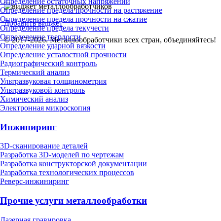
Определение остаточных напряжений
Определение предела прочности на растяжение
Определение предела прочности на сжатие
Добавить виджет
Определение предела текучести
Определение твердости
© 2017-2026. Металлообработчики всех стран, объединяйтесь!
Определение ударной вязкости
Определение усталостной прочности
Радиографический контроль
Термический анализ
Ультразвуковая толщинометрия
Ультразвуковой контроль
Химический анализ
Электронная микроскопия
Инжиниринг
3D-сканирование деталей
Разработка 3D-моделей по чертежам
Разработка конструкторской документации
Разработка технологических процессов
Реверс-инжиниринг
Прочие услуги металлообработки
Лазерная гравировка