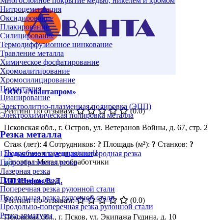
Многослойное покрытие медью, никелем и хромом
Нитроцементация
Оксидирование
Плакирование
Силицирование
Термодиффузионное цинкование
Травление металла
Химическое фосфатирование
Хромоалитирование
Хромосилицирование
Цементация
ООО «Авантапром»
Цианирование
Электролитно-плазменная полировка (ЭПП)
Рейтинг по отзывам:
(0.0)
Электрохимическая полировка металла
Псковская обл., г. Остров, ул. Ветеранов Войны, д. 67, стр. 2
Резка металла
Стаж (лет):
4
Сотрудников:
?
Площадь (м²):
?
Станков:
?
Подробнее о предприятии
Газовая/газопламенная/кислородная резка
Гидроабразивная резка
Лазерная резка
Плазменная резка
ИП Шефов В. Д.
Поперечная резка рулонной стали
Продольная резка рулонной стали
Рейтинг по отзывам:
(0.0)
Продольно-поперечная резка рулонной стали
Резка арматуры
Псковская обл., г. Псков, ул. Экипажа Гудина, д. 10