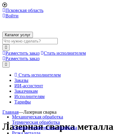
Псковская область
Войти
Каталог услуг
Разместить заказ
Стать исполнителем
Разместить заказ
Стать исполнителем
Заказы
ИИ-ассистент
Заказчикам
Исполнителям
Тарифы
Главная
—
Лазерная сварка
Механическая обработка
Термическая обработка
Лазерная сварка металла
Химико-термическая обработка
Резка металла