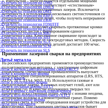
1. Импульсная – энергия подается отдельными мощными
3D-печать по технологии DMD
импульсами, что больше соответствует «естественным»
3D-печать по технологии DMLS
характеристикам распространенных лазеров. Исключается
3D-печать по технологии DMT
потребность в использовании нескольких светоисточников со
3D-печать по технологии EBF3
специальной обработкой лучей, чтобы получить непрерывное
3D-печать по технологии EBM
излучение.
3D-печать по технологии FDM/FFF
2. Непрерывная – позволяет сваривать протяженные кромки
3D-печать по технологии LOM
металлических листов с формированием единого
3D-печать по технологии MBJ
герметичного шва. Качественное сваривание происходит за
3D-печать по технологии SHS
один проход, в отличие от электродуговых методик. Скорость
3D-печать по технологии SLA
обработки краев свариваемых деталей достигает 100 м/час.
3D-печать по технологии SLM
3D-печать по технологии SLS
Применение лазерной сварки на предприятиях
Литьё металла
На российских предприятиях применяется преимущественно
полуавтоматическая методика, с электронным цифровым
Литье в жидкие самотвердеющие смеси (ЖСС)
управлением. Отечественная промышленность выпускает
Литье в керамические формы
несколько серий специализированных аппаратов (LRS, HTS,
Литье в кокиль
ALFA, ЛГТ, ЛТА4, МУЛ, ТЛ). Используются газовые и
Литье в оболочковые формы
твердотельные лазеры. В газовых излучает гелий, азот или
Литье в песчаные формы (ПГС)
углекислый газ. В качестве излучающих твердых тел
Литье в формы с наружным отверждением
применяют искусственный рубин, стекло с ионами неодима,
Литье в холоднотвердеющие смеси (ХТС)
иттербиевое волокно и алюмоиттриевый гранат. Помимо
Литье в шаблонные формы
источника света, в состав оборудования входят устройства для
Литье под давлением
фокусировки. При сваривании цветных металлов бывает