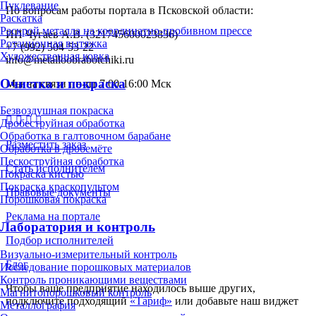
Пуклевание
По вопросам работы портала в Псковской области:
Раскатка
Раскрой металла на координатно-пробивном прессе
ИП Чугаев А.В. (321745600023836)
Ротационная вытяжка
+7 (992) 504-53-22
Художественная ковка
info@metalloobrabotchiki.ru
Очистка и покраска
Мы на связи пн-пт 7:00-16:00 Мск
Безвоздушная покраска
Дробеструйная обработка
Обработка в галтовочном барабане
Разместить заказ
Обработка в дробемёте
Пескоструйная обработка
Стать исполнителем
Покраска кистью
Покраска краскопультом
Правовые документы
Порошковая покраска
Реклама на портале
Лаборатория и контроль
Подбор исполнителей
Визуально-измерительный контроль
Блог
Исследование порошковых материалов
Контроль проникающими веществами
Чтобы ваше предприятие находилось выше других,
Магнитопорошковый контроль
подключите подходящий
«Тариф»
или добавьте наш виджет
Металлография