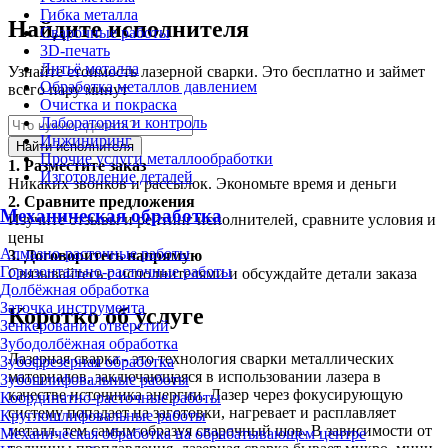
Гибка металла
Найдите исполнителя
Сварочные работы
3D-печать
Литьё металла
Узнайте стоимость лазерной сварки. Это бесплатно и займет
Обработка металлов давлением
всего пару минут
Очистка и покраска
Лаборатория и контроль
Инжиниринг
Найти исполнителя
Прочие услуги металлообработки
1.
Разместите заказ
Изготовление деталей
Никаких звонков и рассылок. Экономьте время и деньги
2.
Сравните предложения
Механическая обработка
Изучите отзывы и рейтинг исполнителей, сравните условия и
цены
Алмазно-расточные работы
3.
Договоритесь напрямую
Горизонтально-расточные работы
Связывайтесь с исполнителями и обсуждайте детали заказа
Долбёжная обработка
Заточка инструмента
Коротко об услуге
Зенкерование отверстий
Зубодолбёжная обработка
Лазерная сварка - это технология сварки металлических
Зубофрезерная обработка
материалов, заключающаяся в использовании лазера в
Зубошлифовальные работы
качестве источника энергии. Лазер через фокусирующую
Координатно-расточные работы
систему попадает на заготовки, нагревает и расплавляет
Круглошлифовальные работы
металл, тем самым образуя сварочный шов. В зависимости от
Механическая обработка на обрабатывающем центре