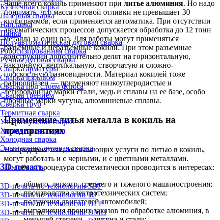
Чаще всего кокиль применяют при
литье алюминия
. Но надо
Кузнечная сварка
понимать, что масса готовой отливки не превышает 30
Лазерная сварка
килограммов, если применяется автоматика. При отсутствии
Наплавка
автоматических процессов допускается обработка до 12 тонн
Пайка
металла за один раз. Для работы могут применяться
Полуавтоматическая дуговая сварка
разъемные и неразъемные кокили. При этом разъемные
Роботизированная сварка
конструкции дополнительно делят на горизонтальную,
Ручная дуговая сварка
наклонную, вертикальную, створчатую и сложно-
Сварка арматуры
плоскостную разновидности. Материал кокилей тоже
Сварка взрывом
разнообразен — применяют низкоуглеродистые и
Сварка под слоем флюса
легированные марки стали, медь и сплавы на ее базе, особо
Сварка трением
прочные марки чугуна, алюминиевые сплавы.
Сварка труб
Термитная сварка
Применение литья металла в кокиль на
Ультразвуковая сварка
предприятиях
Химическая сварка
Холодная сварка
Электронно-лучевая сварка
На предприятиях, оказывающих услуги по литью в кокиль,
могут работать и с черными, и с цветными металлами.
3D-печать
Подобная процедура систематически проводится в интересах:
общего, легкого, среднего и тяжелого машиностроения;
3D-печать по технологии 3DP
производства электротехнических систем;
3D-печать по технологии BJ
получения двигателей автомобилей;
3D-печать по технологии DLP
выполнения прочих заказов по обработке алюминия, в
3D-печать по технологии DMD
меньшей степени — чугуна и стали;