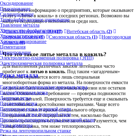
Оксидирование
Плакирование
Посмотрите информацию о предприятиях, которые оказывают
Силицирование
услугу «Литье в кокиль» в соседних регионах. Возможно вы
Термодиффузионное цинкование
найдете подходящего исполнителя среди них.
Травление металла
Химическое фосфатирование
Санкт-Петербург и ЛО
(17)
Витебская область
(2)
Хромоалитирование
Тверская область
(1)
Смоленская область
(1)
Новгородская
Хромосилицирование
область
(0)
Цементация
Цианирование
Что это такое литье металла в кокиль?
Электролитно-плазменная полировка (ЭПП)
Электрохимическая полировка металла
Для выполнения различных заказов литейщики часто
прибегают к
литью в кокиль
. Под таким «загадочным»
Резка металла
термином скрывается всего лишь специальная
многооборотная форма из металла. На поверхности емкости
Газовая/газопламенная/кислородная резка
не должно быть никаких признаков коррозии или остатков
Гидроабразивная резка
масел. Обязательное требование — проверка подвижности
Лазерная резка
отдельных деталей. Поверхность требуется еще и смазывать
Плазменная резка
огнестойкими, жаростойкими материалами. Чаще всего
Поперечная резка рулонной стали
используют лаки и краски специального образца.
Продольная резка рулонной стали
Создаваемый слой определяется тем, насколько быстро
Продольно-поперечная резка рулонной стали
должно происходить остужение заготовки. Разумеется, чем
Резка арматуры
толще облицовка, тем ниже теплопроводность.
Резка на ленточнопильном станке