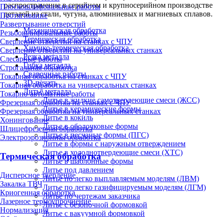
распространение в серийном и крупносерийном производстве
Плоскошлифовальные работы
деталей из стали, чугуна, алюминиевых и магниевых сплавов.
Протягивание
Развертывание отверстий
Механическая обработка
Резьбошлифовальные работы
Термическая обработка
Сверление отверстий на станках с ЧПУ
Химико-термическая обработка
Сверление отверстий на универсальных станках
Резка металла
Слесарные работы
Гибка металла
Строгальная обработка
Сварочные работы
Токарная обработка на станках с ЧПУ
3D-печать
Токарная обработка на универсальных станках
Литьё металла
Токарно-автоматные работы
Литье в жидкие самотвердеющие смеси (ЖСС)
Фрезерная обработка на станках с ЧПУ
Литье в керамические формы
Фрезерная обработка на универсальных станках
Литье в кокиль
Хонингование
Литье в оболочковые формы
Шлицефрезерная обработка
Литье в песчаные формы (ПГС)
Электроэрозионная обработка
Литье в формы с наружным отверждением
Литье в холоднотвердеющие смеси (ХТС)
Термическая обработка
Литье в шаблонные формы
Литье под давлением
Дисперсное твердение
Литье по легко выплавляемым моделям (ЛВМ)
Закалка ТВЧ
Литье по легко газифицируемым моделям (ЛГМ)
Криогенная обработка
Литье по чертежам заказчика
Лазерное термоупрочнение
Литье с безопочной формовкой
Нормализация
Литье с вакуумной формовкой