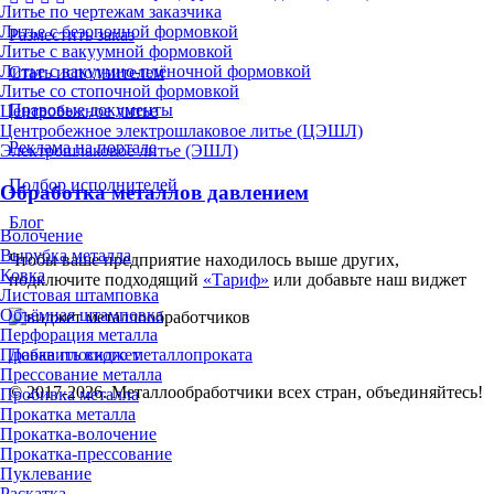
Литье по чертежам заказчика
Литье с безопочной формовкой
Разместить заказ
Литье с вакуумной формовкой
Литье с вакуумно-плёночной формовкой
Стать исполнителем
Литье со стопочной формовкой
Правовые документы
Центробежное литье
Центробежное электрошлаковое литье (ЦЭШЛ)
Реклама на портале
Электрошлаковое литье (ЭШЛ)
Подбор исполнителей
Обработка металлов давлением
Блог
Волочение
Вырубка металла
Чтобы ваше предприятие находилось выше других,
Ковка
подключите подходящий
«Тариф»
или добавьте наш виджет
Листовая штамповка
Объёмная штамповка
Перфорация металла
Правка плоского металлопроката
Добавить виджет
Прессование металла
© 2017-2026. Металлообработчики всех стран, объединяйтесь!
Пробивка металла
Прокатка металла
Прокатка-волочение
Прокатка-прессование
Пуклевание
Раскатка