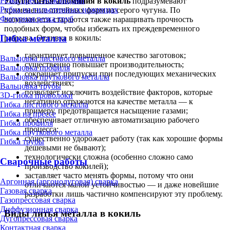
Резка пресс-ножницами
Услуги литья алюминия в кокиль
подразумевают
Рубка на гильотинных ножницах
применение литейных форм из серого чугуна. По
Фигурная резка труб
возможности стараются также наращивать прочность
подобных форм, чтобы избежать их преждевременного
Гибка металла
разрыва. Отливка в кокиль:
гарантирует повышенное качество заготовок;
Вальцовка листового металла
существенно повышает производительность;
Вальцовка профиля
сокращает припуски при последующих механических
Вальцовка пруткового металла
воздействиях;
Вальцовка трубы
позволяет исключить воздействие факторов, которые
3D-гибка проволоки
негативно отражаются на качестве металла — к
Гибка листового металла
примеру, предотвращается насыщение газами;
Гибка на прессе
обеспечивает отличную автоматизацию рабочего
Гибка профиля
процесса;
Гибка пруткового металла
существенно удорожает работу (так как хорошие формы
Гибка трубы
дешевыми не бывают);
технологически сложна (особенно сложно само
Сварочные работы
производство кокилей);
заставляет часто менять формы, потому что они
Аргонная (аргонодуговая) сварка
отличаются малой устойчивостью — и даже новейшие
Газовая сварка
разработки лишь частично компенсируют эту проблему.
Газопрессовая сварка
Диффузионная сварка
Виды литья металла в кокиль
Дугопрессовая сварка
Контактная сварка