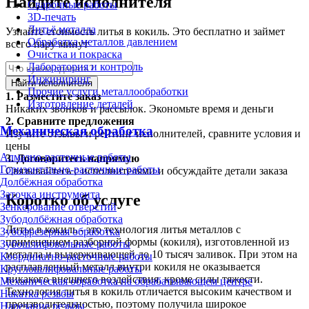
Найдите исполнителя
Сварочные работы
3D-печать
Литьё металла
Узнайте стоимость литья в кокиль. Это бесплатно и займет
Обработка металлов давлением
всего пару минут
Очистка и покраска
Лаборатория и контроль
Инжиниринг
Найти исполнителя
Прочие услуги металлообработки
1.
Разместите заказ
Изготовление деталей
Никаких звонков и рассылок. Экономьте время и деньги
2.
Сравните предложения
Механическая обработка
Изучите отзывы и рейтинг исполнителей, сравните условия и
цены
Алмазно-расточные работы
3.
Договоритесь напрямую
Горизонтально-расточные работы
Связывайтесь с исполнителями и обсуждайте детали заказа
Долбёжная обработка
Заточка инструмента
Коротко об услуге
Зенкерование отверстий
Зубодолбёжная обработка
Литье в кокиль - это технология литья металлов с
Зубофрезерная обработка
применением разборной формы (кокиля), изготовленной из
Зубошлифовальные работы
металла и выдерживающей до 10 тысяч заливок. При этом на
Координатно-расточные работы
расплавленный металл внутри кокиля не оказывается
Круглошлифовальные работы
никакого внешнего воздействия, кроме силы тяжести.
Механическая обработка на обрабатывающем центре
Технология литья в кокиль отличается высоким качеством и
Накатка резьбы
производительностью, поэтому получила широкое
Нарезание резьбы