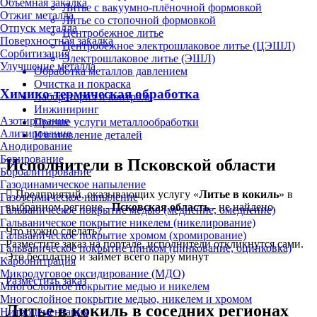
Объёмная закалка
Литье с вакуумно-плёночной формовкой
Отжиг металла
Литье со стопочной формовкой
Отпуск металла
Центробежное литье
Поверхностная закалка
Центробежное электрошлаковое литье (ЦЭШЛ)
Сорбитизация
Электрошлаковое литье (ЭШЛ)
Улучшение металла
Обработка металлов давлением
Очистка и покраска
Химико-термическая обработка
Лаборатория и контроль
Инжиниринг
Азотирование
Прочие услуги металлообработки
Алитирование
Изготовление деталей
Анодирование
Борирование
Исполнители в Псковской области
Бороалитирование
Газодинамическое напыление
Предприятий, оказывающих услугу «
Литье в кокиль
» в
Газотермическое напыление
выбранном регионе -
Псковская область
- не найдено.
Гальваническое покрытие медью (меднение, омеднение)
Гальваническое покрытие никелем (никелирование)
Что нужно сделать?
Гальваническое покрытие хромом (хромирование)
Разместите заказ на портале, исполнители откликнутся сами.
Гальваническое покрытие цинком (цинкование, оцинковка)
Это бесплатно и займет всего пару минут
Карбонитрация
Микродуговое оксидирование (МДО)
Разместить заказ
Многослойное покрытие медью и никелем
Многослойное покрытие медью, никелем и хромом
Литье в кокиль в соседних регионах
Нитроцементация